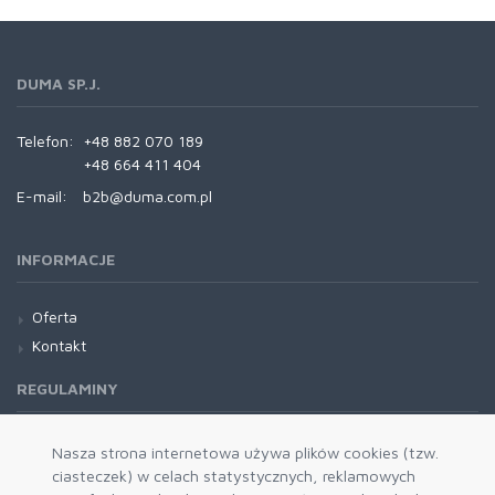
DUMA SP.J.
Telefon:
+48 882 070 189
+48 664 411 404
E-mail:
b2b@duma.com.pl
INFORMACJE
Oferta
Kontakt
REGULAMINY
Regulamin
Nasza strona internetowa używa plików cookies (tzw.
ciasteczek) w celach statystycznych, reklamowych