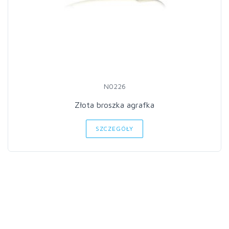
N0226
Złota broszka agrafka
SZCZEGÓŁY