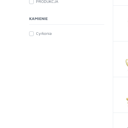
PRODUKCJA
Na sznurku
KAMIENIE
Cyrkonia