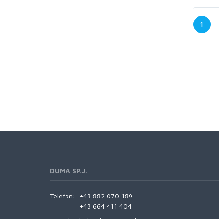
1
DUMA SP.J.
Telefon:
+48 882 070 189
+48 664 411 404