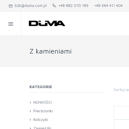
b2b@duma.com.pl
+48 882 070 189
+48 664 411 404
Z kamieniami
KATEGORIE
Sortuj 
NOWOŚCI
Pierścionki
Z kamieniami
Kolczyki
Bez kamieni
Koła
Zawieszki