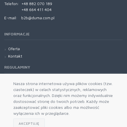
Telefon:
+48 882 070 189
+48 664 411 404
E-mail:
b2b@duma.com.pl
INFORMACJE
Oferta
Kontakt
REGULAMINY
Regulamin
Nasza strona internetowa używa plików cookies (tzw.
ciasteczek) w celach statystycznych, reklamowych
oraz funkcjonalnych. Dzięki nim możemy indywidualnie
dostosować stronę do twoich potrzeb. Każdy może
zaakceptować pliki cookies albo ma możliwość
wyłączenia ich w przeglądarce.
AKCEPTUJĘ